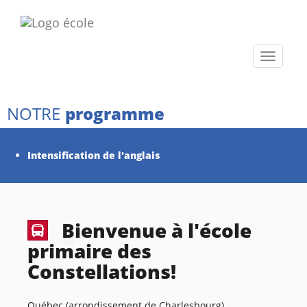
Toggle
navigati
NOTRE
programme
Intensification de l'anglais
Bienvenue à l'école
primaire des
Constellations!
Québec (arrondissement de Charlesbourg)