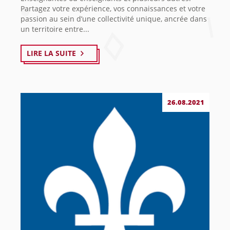
Partagez votre expérience, vos connaissances et votre
passion au sein d’une collectivité unique, ancrée dans
un territoire entre...
LIRE LA SUITE
26.08.2021