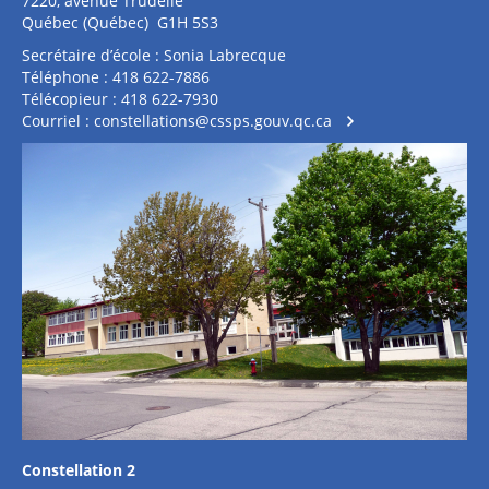
7220, avenue Trudelle
Québec (Québec) G1H 5S3
Secrétaire d’école : Sonia Labrecque
Téléphone : 418 622-7886
Télécopieur : 418 622-7930
Courriel :
constellations@cssps.gouv.qc.ca
Constellation 2