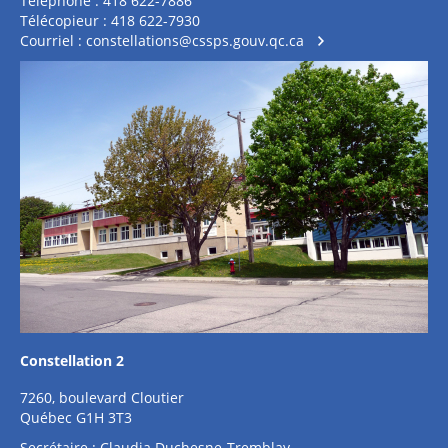
Téléphone : 418 622-7886
Télécopieur : 418 622-7930
Courriel :
constellations@cssps.gouv.qc.ca
Constellation 2
7260, boulevard Cloutier
Québec G1H 3T3
Secrétaire : Claudia Duchesne-Tremblay